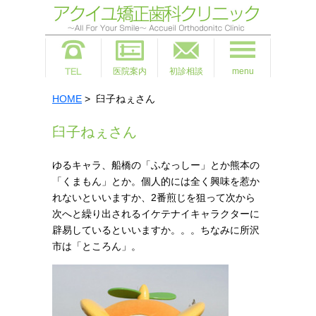
医院案内
初診相談
menu
HOME
> 臼子ねぇさん
臼子ねぇさん
ゆるキャラ、船橋の「ふなっしー」とか熊本の
「くまもん」とか。個人的には全く興味を惹か
れないといいますか、2番煎じを狙って次から
次へと繰り出されるイケテナイキャラクターに
辟易しているといいますか。。。
ちなみに所沢
市は「ところん」。