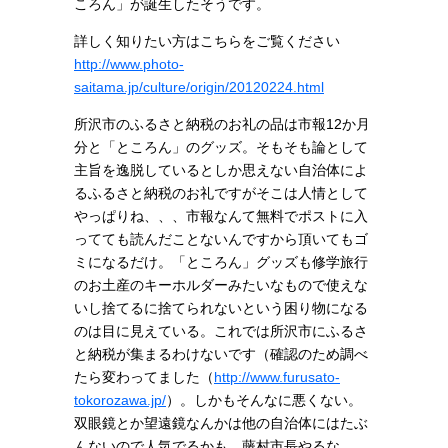
ころん」が誕生したそうです。
詳しく知りたい方はこちらをご覧ください
http://www.photo-
saitama.jp/culture/origin/20120224.html
所沢市のふるさと納税のお礼の品は市報12か月
分と「ところん」のグッズ。そもそも論として
主旨を逸脱しているとしか思えない自治体によ
るふるさと納税のお礼ですがそこは人情として
やっぱりね、、、市報なんて無料でポストに入
ってても読んだことないんですから頂いてもゴ
ミになるだけ。「ところん」グッズも修学旅行
のお土産のキーホルダーみたいなもので使えな
いし捨てるに捨てられないという困り物になる
のは目に見えている。これでは所沢市にふるさ
と納税が集まるわけないです（確認のため調べ
たら変わってました（
http://www.furusato-
tokorozawa.jp/
）。しかもそんなに悪くない。
双眼鏡とか望遠鏡なんかは他の自治体にはたぶ
んないので人気でるかも。藤村市長やるな