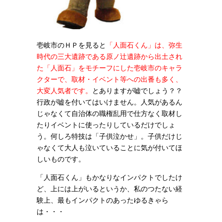
壱岐市のＨＰを見ると
「人面石くん」は、弥生
時代の三大遺跡である原ノ辻遺跡から出土され
た「人面石」をモチーフにした壱岐市のキャラ
クターで、取材・イベント等への出番も多く、
大変人気者です。
とありますが嘘でしょう？？
行政が嘘を付いてはいけません。人気があるん
じゃなくて自治体の職権乱用で仕方なく取材し
たりイベントに使ったりしているだけでしょ
う。何しろ特技は「子供泣かせ」。子供だけじ
ゃなくて大人も泣いていることに気が付いてほ
しいものです。
「人面石くん」もかなりなインパクトでしたけ
ど、上には上がいるというか、私のつたない経
験上、最もインパクトのあったゆるきゃら
は・・・