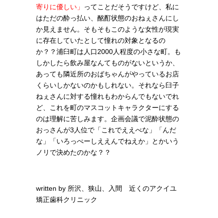
寄りに優しい」
ってことだそうですけど、私に
はただの酔っ払い、酩酊状態のおねぇさんにし
か見えません。そもそもこのような女性が現実
に存在していたとして憧れの対象となるの
か？？浦臼町は人口2000人程度の小さな町。も
しかしたら飲み屋なんてものがないというか、
あっても隣近所のおばちゃんがやっているお店
くらいしかないのかもしれない。それなら臼子
ねぇさんに対する憧れもわからんでもないでれ
ど、これを町のマスコットキャラクターにする
のは理解に苦しみます。企画会議で泥酔状態の
おっさんが3人位で「これでええべな」「んだ
な」「いろっぺーしええんでねえか」とかいう
ノリで決めたのかな？？
written by
所沢、狭山、入間 近くのアクイユ
矯正歯科クリニック