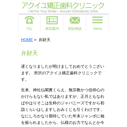
医院案内
初診相談
menu
HOME
> 弁財天
弁財天
遅くなりましたが明けましておめでとうござい
ます。 所沢のアクイユ矯正歯科クリニックで
す。
生来、神社仏閣糞くらえ、無宗教かつ信仰心の
かけらもない私ではありますが、正月ともなれ
ばやはりそこは生粋のジャパニーズですから初
詣くらいはしますしおみくじも引くわけです。
なにしろかなり期待していた年末ジャンボに袖
を振られましたから、仏様のお力でなんとか今