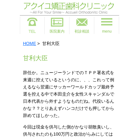
医院案内
初診相談
menu
HOME
> 甘利大臣
甘利大臣
辞任か。ニュージーランドでのＴＰＰ署名式を
来週に控えているというのに、、、これって例
えるなら翌週にサッカーワールドカップ最終予
選を控える中で本田圭介を女性スキャンダルで
日本代表から外すようなものだね。代役いるん
かな？？とりあえずハンコだけでも押してから
辞めてほしかった。
今回は現金を供与した側がかなり胡散臭いし、
供与されたのも100万円と政治がらみにしては