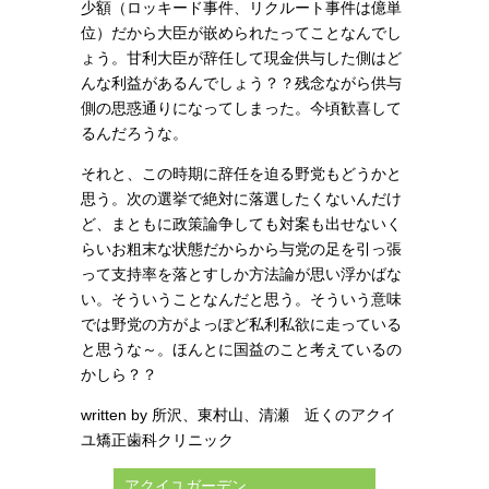
少額（ロッキード事件、リクルート事件は億単
位）だから大臣が嵌められたってことなんでし
ょう。
甘利大臣が辞任して現金供与した側はど
んな利益があるんでしょう？？残念ながら供与
側の思惑通りになってしまった。
今頃歓喜して
るんだろうな。
それと、この時期に辞任を迫る野党もどうかと
思う。次の選挙で絶対に落選したくないんだけ
ど、まともに政策論争しても対案も出せないく
らいお粗末な状態だからから与党の足を引っ張
って支持率を落とすしか方法論が思い浮かばな
い。そういうことなんだと思う。そういう意味
では野党の方がよっぽど私利私欲に走っている
と思うな～。ほんとに国益のこと考えているの
かしら？？
written by
所沢、東村山、清瀬 近くのアクイ
ユ矯正歯科クリニック
アクイユガーデン