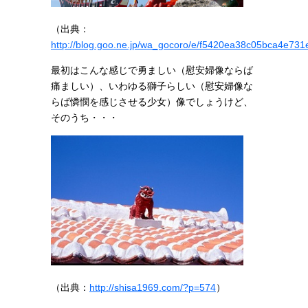
（出典：
http://blog.goo.ne.jp/wa_gocoro/e/f5420ea38c05bca4e7
最初はこんな感じで勇ましい（慰安婦像ならば
痛ましい）、いわゆる獅子らしい（慰安婦像な
らば憐憫を感じさせる少女）像でしょうけど、
そのうち・・・
（出典：
http://shisa1969.com/?p=574
）