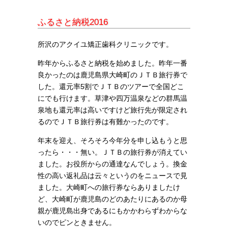
ふるさと納税2016
所沢のアクイユ矯正歯科クリニックです。
昨年からふるさと納税を始めました。昨年一番
良かったのは鹿児島県大崎町のＪＴＢ旅行券で
した。還元率5割でＪＴＢのツアーで全国どこ
にでも行けます。草津や四万温泉などの群馬温
泉地も還元率は高いですけど旅行先が限定され
るのでＪＴＢ旅行券は有難かったのです。
年末を迎え、そろそろ今年分を申し込もうと思
ったら・・・無い。ＪＴＢの旅行券が消えてい
ました。お役所からの通達なんでしょう。換金
性の高い返礼品は云々というのをニュースで見
ました。大崎町への旅行券ならありましたけ
ど、大崎町が鹿児島のどのあたりにあるのか母
親が鹿児島出身であるにもかかわらずわからな
いのでピンときません。