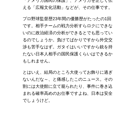
「アメリカ国民の保護」、
アメリカを正しく伝
える「広報文化活動」
などが、その仕事です。
プロ野球監督歴23年間の優勝歴がたったの1回
です。相手チームの戦力分析すらロクにできな
いのに政治経済の分析ができるとでも思ってい
るのでしょうか。負けてばかりですから外交交
渉も苦手なはず。ガタイはいいですから銃を持
たない日本人相手の国民保護くらいはできるか
もしれません。
とはいえ、結局のところ大使ってお飾りに過ぎ
ないんだな～、と痛感したこのニュース。その
割には大使館に立て籠られたり、事件に巻き込
まれる確率高めのお仕事ですよね、日本は安全
でしょうけど。