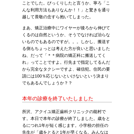
ことでした。びっくりしたと言うか、寧ろ「こ
んな利用方法もありなんか！！」と驚きを通り
越して畏敬の念すら抱いてしまった。
まあ、矯正治療中にワイヤーが後ろから伸びて
くるのは自然というか、そうでなければ治らな
いものでもあるのですが。。。しかし、搬送す
る側もちょっとは考えた方が良いと思いました
ね、だって「＊＊病院の矯正科に搬送してく
れ」ってことですよ。行先まで指定してるんだ
から完全なタクシーですよ、確信犯。住民の要
請には100％応じないといけないという決まり
でもあるんでしょうか？？
本年の診療を終了いたしました
所沢、アクイユ矯正歯科クリニックの能村で
す。本日で本年の診療が終了しました。歳をと
るにつれ1年が短く感じます。小学校の担任の
先生が「歳をとると1年が早くなる。みんなは