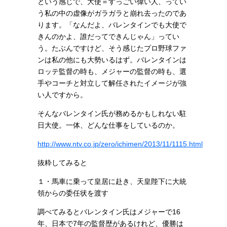
という感じで、大使＝すっごい偉い人、ってい
う私の中の虚像がガラガラと崩れ去ったのであ
ります。「なんだよ、バレンタインでも大使で
きんのかよ、誰だってできんじゃん」ってい
う。たぶんですけど、そう感じたプロ野球ファ
ンは私の他にも大勢いるはず。バレンタインは
ロッテ監督の時も、メジャーの監督の時も、選
手やコーチと対立して解任されたイメージが強
い人ですから。
そんなバレンタイン氏が務めるかもしれない駐
日大使。一体、どんな仕事をしているのか。
http://www.ntv.co.jp/zero/ichimen/2013/11/1115.html
抜粋してみると
１・馬車に乗って皇居に赴き、天皇陛下に大統
領からの委任状を渡す
調べてみるとバレンタイン氏はメジャーで16
年、日本で7年の監督歴があるけれど、優勝は