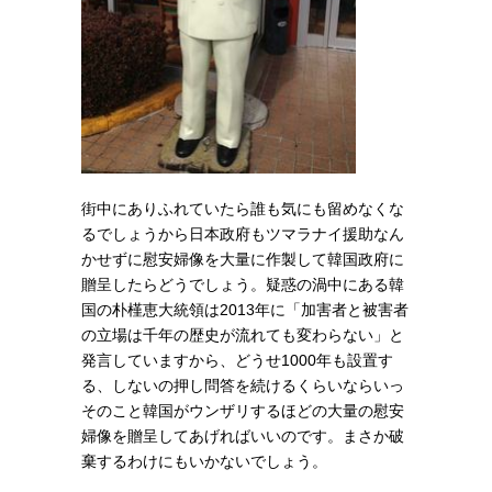
街中にありふれていたら誰も気にも留めなくな
るでしょうから日本政府もツマラナイ援助なん
かせずに慰安婦像を大量に作製して韓国政府に
贈呈したらどうでしょう。疑惑の渦中にある韓
国の朴槿恵大統領は2013年に「
加害者と被害者
の立場は千年の歴史が流れても変わらない」と
発言していますから、どうせ1000年も設置す
る、しないの押し問答を続けるくらいならいっ
そのこと韓国がウンザリするほどの大量の慰安
婦像を贈呈してあげればいいのです。まさか破
棄するわけにもいかないでしょう。