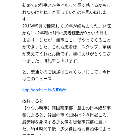
初めての行事とか色々あって長く感じるかもし
れないけどね」と言っていたのを思い出しま
す。
2016年5月で開院して10年が経ちました。開院
から1～2年程は1日の患者様数が0という日もま
まありましたが、無事ここまでやってくること
ができました。これも患者様、スタッフ、家族
が支えてくれたお蔭です。誠にありがとうござ
いました、御礼申し上げます。
と、型通りのご挨拶はこれくらいにして、今日
はこのニュース
http://archive.is/5JDWA
抜粋すると
【ソウル時事】韓国南東部・釜山の日本総領事
館によると、韓国の市民団体は２８日昼ごろ、
慰安婦を象徴する少女像を総領事館前に置い
た。約４時間半後、少女像は地元自治体によっ