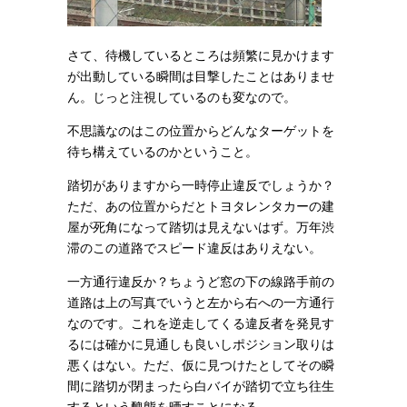
さて、待機しているところは頻繁に見かけます
が出動している瞬間は目撃したことはありませ
ん。じっと注視しているのも変なので。
不思議なのはこの位置からどんなターゲットを
待ち構えているのかということ。
踏切がありますから一時停止違反でしょうか？
ただ、あの位置からだとトヨタレンタカーの建
屋が死角になって踏切は見えないはず。万年渋
滞のこの道路でスピード違反はありえない。
一方通行違反か？ちょうど窓の下の線路手前の
道路は上の写真でいうと左から右への一方通行
なのです。これを逆走してくる違反者を発見す
るには確かに見通しも良いしポジション取りは
悪くはない。ただ、仮に見つけたとしてその瞬
間に踏切が閉まったら白バイが踏切で立ち往生
するという醜態を晒すことになる。