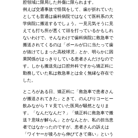
腔領域に限局した外傷に限られます。
例えば交通事故で怪我をして、歯が折れていた
としても普通は歯科病院ではなくて医科系の大
学病院に搬送するでしょう。一見元気そうに見
えても打ち所が悪くて頭を打っているかもしれ
ないわけで。そんなわけで歯科病院に救急車で
搬送されてくるのは「ボールが口に当たって歯
が抜けてしまった高校球児」とか、明らかに因
果関係がはっきりしている患者さんだけなので
す。しかも搬送先は口腔外科ですから矯正科に
勤務していた私は救急車とは全く無縁な存在で
した。
ところがある日、矯正科に「救急車で患者さん
が搬送されてきた」ときて、のんびりコーヒー
飲みながらＴＶ見ていた医局が騒然となりま
す。「なんだなんだ？」「矯正科に救急車で搬
送？意味が解らん」とかなんとか。私の担当患
者ではなかったのですが、患者さんの訴えは
「ワイヤーが後ろから伸びてきて痛い」という