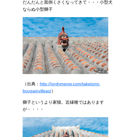
だんだんと面倒くさくなってきて・・・小型犬
ならぬ小型獅子
（出典：
http://jordymeow.com/taketomi-
bougainvilleas/
）
獅子というより家猫。近縁種ではあります
が・・・・