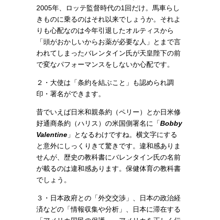
2005年、ロッテ監督時代の1回だけ。馬車らし
きものに乗るのはそれ以来でしょうか。それよ
りも心配なのは今年引退したオルティスから
「頭がおかしいからお薬が必要な人」とまで言
われてしまったバレンタイン氏が天皇陛下の前
で変なパフォーマンスをしないか心配です。
２・
大使は
「条約を結ぶこと」も認められ調
印・署名ができます。
昔でいえば日米和親条約（ペリー）とか日米修
好通商条約（ハリス）の米国側署名に「
Bobby
Valentine
」となるわけですね。横文字にする
と意外にしっくりきて驚きです。違和感ありま
せんが、歴史の教科書にバレンタイン氏の名前
が載るのは違和感あります。保健体育の教科書
でしょう。
３・
日本政府との「外交交渉」、
日本の政治経
済などの「情報収集や分析」、
日本に滞在する