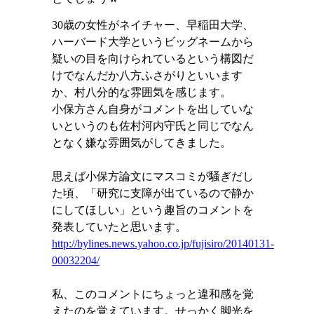
30
歳の女性がネイチャー、早稲田大学、
ハーバード大学というビッグネームから
疑いの目を向けられているという構図だ
けでなんだか八方ふさがりといいます
か、村八分的な雰囲気を感じます。
小保方さん自身がコメントを出していな
いというのも佐村河内守氏と同じでなん
となく嫌な雰囲気がしてきました。
思えば小保方論文にマスコミが騒ぎだし
た頃、「研究に支障が出ているので静か
にしてほしい」という趣旨のコメントを
発表していたと思います。
http://bylines.news.yahoo.co.jp/fujisiro/20140131-
00032204/
私、このコメントにちょっと違和感を覚
えたのを覚えています。せっかく脚光を