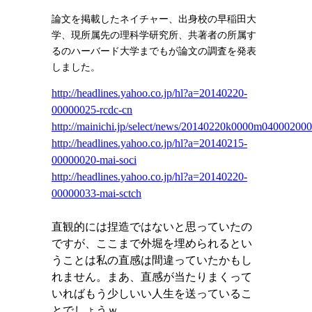
論文を掲載したネイチャー、出身校の早稲田大
学、現所属先の理科学研究所、共著者の所属す
るのハーバード大学までもが論文の調査を発表
しました。
http://headlines.yahoo.co.jp/hl?a=20140220-
00000025-rcdc-cn
http://mainichi.jp/select/news/20140220k0000m040002000
http://headlines.yahoo.co.jp/hl?a=20140215-
00000020-mai-soci
http://headlines.yahoo.co.jp/hl?a=20140220-
00000033-mai-sctch
直観的には捏造ではないと思っていたの
ですが、ここまで外堀を埋められるとい
うことは私の直感は間違っていたかもし
れません。まあ、直感が当たりまくって
いればもう少しいい人生を送っているこ
とでしょうｗ