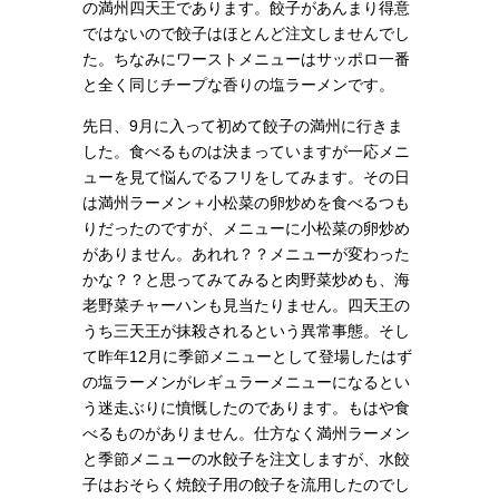
の満州四天王であります。餃子があんまり得意
ではないので餃子はほとんど注文しませんでし
た。ちなみにワーストメニューはサッポロ一番
と全く同じチープな香りの塩ラーメンです。
先日、9月に入って初めて餃子の満州に行きま
した。食べるものは決まっていますが一応メニ
ューを見て悩んでるフリをしてみます。その日
は満州ラーメン＋小松菜の卵炒めを食べるつも
りだったのですが、メニューに小松菜の卵炒め
がありません。あれれ？？メニューが変わった
かな？？と思ってみてみると肉野菜炒めも、海
老野菜チャーハンも見当たりません。四天王の
うち三天王が抹殺されるという異常事態。そし
て昨年12月に季節メニューとして登場したはず
の塩ラーメンがレギュラーメニューになるとい
う迷走ぶりに憤慨したのであります。もはや食
べるものがありません。仕方なく満州ラーメン
と季節メニューの水餃子を注文しますが、水餃
子はおそらく焼餃子用の餃子を流用したのでし