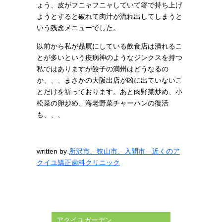
ょう、皮がフニャフニャしていて箸で持ち上げ
ようとすると破れて肉汁が流れ出してしまうと
いう残念メニューでした。
以前から私が贔屓にしている飲食店は潰れるこ
とが多いという疫病神のようなジンクスを持つ
私ではありますが餃子の満州はどうなるの
か、、、まさかの大阪出店が凶に出ていないこ
とだけを祈っております。あと
肉野菜炒め、小
松菜の卵炒め、海老野菜チャーハンの復活
も、、、
written by
所沢市、狭山市、入間市 近くのア
クイユ矯正歯科クリニック
アクイユガーデン