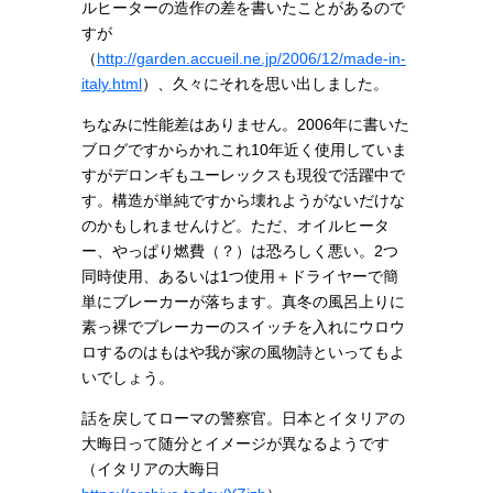
ルヒーターの造作の差を書いたことがあるので
すが
（
http://garden.accueil.ne.jp/2006/12/made-in-
italy.html
）、久々にそれを思い出しました。
ちなみに性能差はありません。2006年に書いた
ブログですからかれこれ10年近く使用していま
すがデロンギもユーレックスも現役で活躍中で
す。構造が単純ですから壊れようがないだけな
のかもしれませんけど。ただ、オイルヒータ
ー、やっぱり燃費（？）は恐ろしく悪い。2つ
同時使用、あるいは1つ使用＋ドライヤーで簡
単にブレーカーが落ちます。真冬の風呂上りに
素っ裸でブレーカーのスイッチを入れにウロウ
ロするのはもはや我が家の風物詩といってもよ
いでしょう。
話を戻してローマの警察官。日本とイタリアの
大晦日って随分とイメージが異なるようです
（イタリアの大晦日