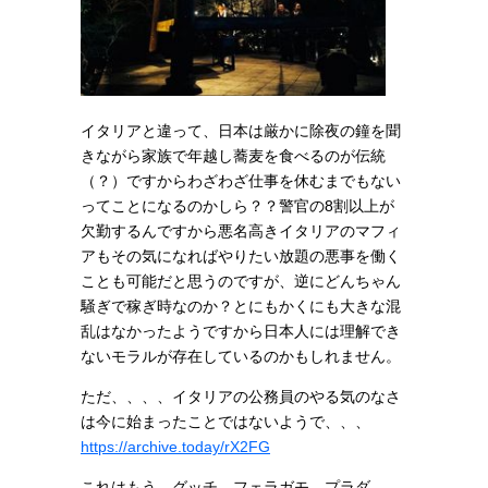
イタリアと違って、日本は厳かに除夜の鐘を聞
きながら家族で年越し蕎麦を食べるのが伝統
（？）ですからわざわざ仕事を休むまでもない
ってことになるのかしら？？警官の8割以上が
欠勤するんですから悪名高きイタリアのマフィ
アもその気になればやりたい放題の悪事を働く
ことも可能だと思うのですが、逆にどんちゃん
騒ぎで稼ぎ時なのか？とにもかくにも大きな混
乱はなかったようですから日本人には理解でき
ないモラルが存在しているのかもしれません。
ただ、、、、イタリアの公務員のやる気のなさ
は今に始まったことではないようで、、、
https://archive.today/rX2FG
これはもう、グッチ、フェラガモ、プラダ