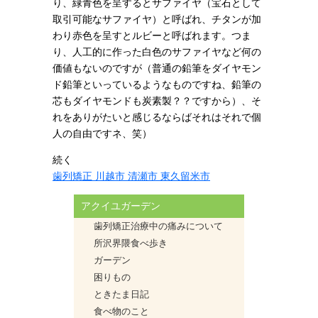
り、緑青色を呈するとサファイヤ（宝石として
取引可能なサファイヤ）と呼ばれ、チタンが加
わり赤色を呈すとルビーと呼ばれます。つま
り、人工的に作った白色のサファイヤなど何の
価値もないのですが（普通の鉛筆をダイヤモン
ド鉛筆といっているようなものですね、鉛筆の
芯もダイヤモンドも炭素製？？ですから）、そ
れをありがたいと感じるならばそれはそれで個
人の自由ですネ、笑）
続く
歯列矯正 川越市 清瀬市 東久留米市
アクイユガーデン
歯列矯正治療中の痛みについて
所沢界隈食べ歩き
ガーデン
困りもの
ときたま日記
食べ物のこと