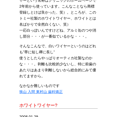
ヤーという名称はクリニックのホームページで
2年前から使っています。こんなことなら商標
登録しとけば良かった、笑）。ところが、この
トミー社製のホワイトワイヤー、ホワイトとは
名ばかりで全然白くない、笑）
一応白っぽいんですけどね、アルミ缶のつや消
し部分・・・が一番似ているかな・・・。
そんなこんなで、白いワイヤーというのはどれ
も”帯に短し襷に長し”
使うとしたらやっぱりオーティカ社製なのか
な・・・。剥離も比較的少ないし、特に前歯の
あたりはあまり剥離しないから総合的にみて優
れてますから。
なかなか難しいものです
狭山 入間 東村山 歯科矯正
ホワイトワイヤー?
2008.01.29