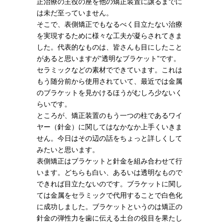
正治療の主役の座を他の矯正装置に譲るまでに
は未だ至っていません。
そこで、表側矯正でもなるべく目立たない治療
を実現するために様々な工夫が凝らされてきま
した。代表的なものは、皆さんも目にしたこと
があると思いますが”透明なブラケット”です。
セラミックなどの素材でできています。これは
もう随分前から使用されていて、最近では金属
のブラケットを見かけるほうがむしろ少ないく
らいです。
ところが、矯正装置のもう一つの柱であるワイ
ヤー（針金）に関してはなかなか上手くいきま
せん。今日はその辺の話をちょっと詳しくして
みたいと思います。
表側矯正はブラケットと針金を組み合わせて行
います。どちらも白い、あるいは透明なもので
できれば目立たないのです。ブラケットに関し
ては金属をセラミックで代用することで白色化
に成功しました。ブラケットというのは矯正の
針金の弾性力を歯に伝える土台の役目を果たし