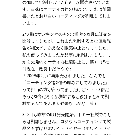
の”白い”と銘打ったワイヤーが販売されていま
す。古株はオーティカ社のもので、これは前回
書いたとおり白いコーティングが剥離してしま
います。
2つ目はサンキン社のもので昨年の9月に販売を
開始しましたが、これまた剥離するとの使用報
告が相次ぎ、あえなく販売中止となりました。
私も使ってみましたが見事に剥離しました。し
かも先発のオーティカ社製以上に、笑）（S社
は現在、改良中だそうです）
＊2008年2月に再販売されました。なんでも
「コーティングを2倍の厚みにしてみました」
って担当の方が言ってましたけど・・・2倍だ
ろうが3倍だろうが剥離するときはまとめて剥
離するんであんまり効果なしかな、笑）
3つ目も昨年の9月発売開始。トミー社製でこち
らは剥離しません。ロジウムコーティングで製
品名もずばりホワイトワイヤー（ホワイトワイ