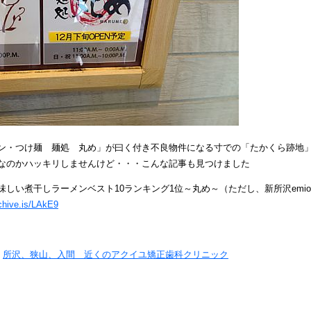
ン・つけ麺 麺処 丸め」が曰く付き不良物件になる寸での「たかくら跡地
なのかハッキリしませんけど・・・こんな記事も見つけました
味しい煮干しラーメンベスト10ランキング1位～丸め～（ただし、新所沢em
rchive.is/LAkE9
y
所沢、狭山、入間 近くのアクイユ矯正歯科クリニック