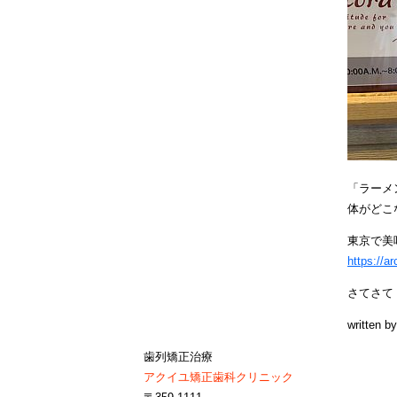
「ラーメ
体がどこ
東京で美
https://a
さてさて
written b
歯列矯正治療
アクイユ矯正歯科クリニック