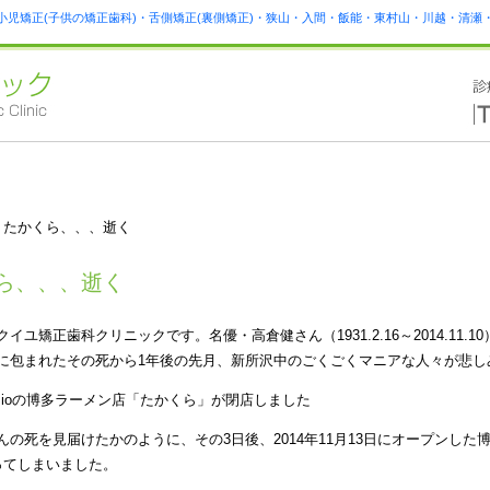
小児矯正(子供の矯正歯科)・舌側矯正(裏側矯正)・狭山・入間・飯能・東村山・川越・清
 たかくら、、、逝く
ら、、、逝く
イユ矯正歯科クリニックです。名優・高倉健さん（1931.2.16～2014.11
に包まれたその死から1年後の先月、新所沢中のごくごくマニアな人々が悲し
mioの博多ラーメン店「たかくら」が閉店しました
んの死を見届けたかのように、その3日後、2014年11月13日にオープンし
ってしまいました。