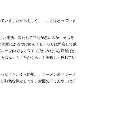
いていましたからもしや、、、とは思っていま
店した場所。果たして立地が悪いのか。そもそ
所沢駅にあるつけめんＴＥＴＳＵは開店して以
グループ内でもキワモノ扱いみたいな店舗ばか
きみはん」も「たかくら」も美味しく感じてい
そうな「たかくら跡地」。ラーメン屋⇒ラーメ
うが無難な気がします。対面の「てんや」はそ