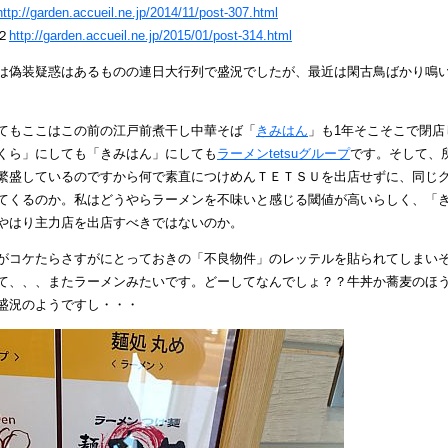
http://garden.accueil.ne.jp/2014/11/post-307.html
２
http://garden.accueil.ne.jp/2015/01/post-314.html
は偽装疑惑はあるものの連日大行列で盛況でしたが、最近は閑古鳥ばかり鳴
てもここはこの前の江戸前煮干し中華そば「
きみはん
」も1年そこそこで閉
くら」にしても「きみはん」にしても
ラーメンtetsuグループ
です。そして、
繁盛しているのですから何で素直につけめんＴＥＴＳＵを出店せずに、同じ
てくるのか。私はどうやらラーメンを不味いと感じる閾値が高いらしく、「
やはり主力店を出店すべきではないのか。
がコケたらさすがにとっておきの「不良物件」のレッテルを貼られてしまい
て、、、またラーメンみたいです。どーしてなんでしょ？？牛丼か蕎麦のほ
盛況のようですし・・・