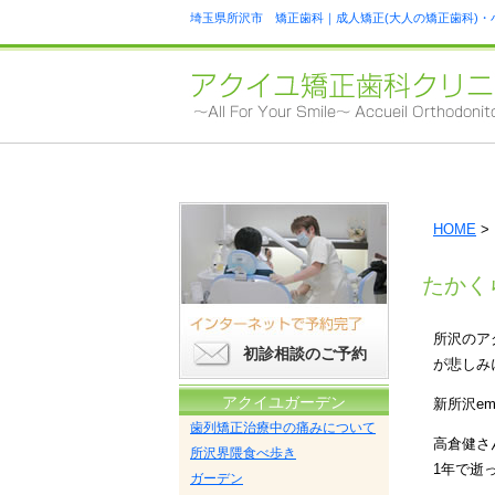
埼玉県所沢市 矯正歯科｜成人矯正(大人の矯正歯科)・
HOME
>
たかく
所沢のアク
初診相談のご予約
が悲しみ
アクイユガーデン
新所沢e
歯列矯正治療中の痛みについて
高倉健さ
所沢界隈食べ歩き
1年で逝
ガーデン