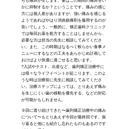
らも痛みが生じます。要はこの期間の痛みをい
かに抑制するか？ということです。痛みの感じ
方には個人差がありますが、強い痛みを感じる
ようであればやはり消炎鎮痛剤を服用するのが
良いでしょう。一般的に、矯正歯科クリニック
では毎回お薬を処方することはしませんから、
必要な方は担当の先生に相談してみてくださ
い。また、この時期はなるべく軟らかい食事メ
ニューにするなどの工夫をあらかじめ計画して
おけばより快適に過ごせると思います。
?入試やテスト、出産など、歯列矯正治療中に
は様々なライフイベントが起こります。このよ
うな時は治療前に先生に相談してみてくださ
い。治療ステップによっては、とりあえず痛み
を生じにくい歯の移動を優先する、などの対応
が可能かもしれません。
９回に渡り続けてきた〜歯列矯正治療中の痛み
について〜もとりあえず今回が最終回です。振
り返ると他にも紹介し忘れたものもあるのです