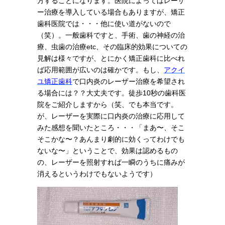
方することになります。医院によってはレーザ
ー治療を導入している場合もありますが、矯正
歯科医院では・・・他に使い道がないので
（笑）。一般歯科ですと、手術、歯の神経の治
療、虫歯の治療etc、その臨床的効果についての
見解は様々ですが、とにかく矯正歯科に比べれ
ば応用範囲が広いのは確かです。もし、
アクイ
ユ矯正歯科
で口内炎のレーザー治療を希望され
る場合には？？大丈夫です。徒歩10秒の歯科医
院をご紹介しますから（笑、でも本当です。
が、レーザーを実際に口内炎の治療に応用して
みた感想を聞いたところ・・・「まあ〜、そこ
そこかな〜？あんまり劇的に効くってわけでも
ないな〜」ということで、効果は認めるもの
の、レーザーを照射すれば一瞬のうちに痛みが
消えるというわけでもないようです）