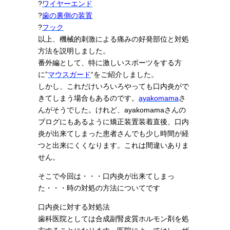
?
ワイヤーエンド
?
歯の裏側の装置
?
フック
以上、機械的刺激による痛みの好発部位と対処
方法を説明しました。
番外編として、特に激しいスポーツをする方
に”
マウスガード
“をご紹介しました。
しかし、これだけいろいろやっても口内炎がで
きてしまう場合もあるのです。
ayakomama
さ
んがそうでした。けれど、ayakomamaさんの
ブログにもあるように矯正装置装着直後、口内
炎が出来てしまった患者さんでも少し時間が経
つと出来にくくなります。これは間違いありま
せん。
そこで今回は・・・口内炎が出来てしまっ
た・・・時の対処の方法についてです
口内炎に対する対処法
歯科医院としては合成副腎皮質ホルモン剤を処