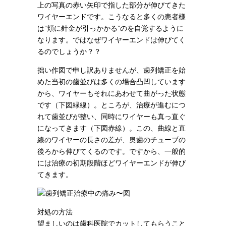
上の写真の赤い矢印で指した部分が伸びてきた
ワイヤーエンドです。こうなると多くの患者様
は”頬に針金が引っかかる”のを自覚するように
なります。ではなぜワイヤーエンドは伸びてく
るのでしょうか？？
拙い作図で申し訳ありませんが、歯列矯正を始
めた当初の歯並びは多くの場合凸凹しています
から、ワイヤーもそれにあわせて曲がった状態
です（下図緑線）。ところが、治療が進むにつ
れて歯並びが整い、同時にワイヤーも真っ直ぐ
になってきます（下図赤線）。この、曲線と直
線のワイヤーの長さの差が、奥歯のチューブの
後ろから伸びてくるのです。ですから、一般的
には治療の初期段階ほどワイヤーエンドが伸び
てきます。
対処の方法
望ましいのは歯科医院でカットしてもらうこと