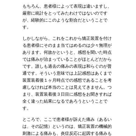
もちろん、患者様によって表現は違いますし、
厳密に統計をとってみたわけではないのです
が、経験的にこのような割合だということで
す。
しかしながら、これをこれから矯正装置を付け
る患者様にそのまま当てはめるのは少々無理が
あります。何故かというと、感想を聞いた時点
では痛みが治まっていることがほとんどだから
です。誰しも過去の痛みの表現は和らぐのが普
通です。そういう意味では上記感想はあくまで
装置装着後１ヶ月時点での感想であることを考
慮しなければ本当のことは見えてきません。つ
まり、装置装着後３日目に感想をお聞きすれば
全く違った結果になるであろうということで
す。
ところで、ここで患者様が訴えた痛み（あるい
は、その記憶）というのは、矯正装置の機械的
刺激による痛みも、炎症反応に起因する痛みも