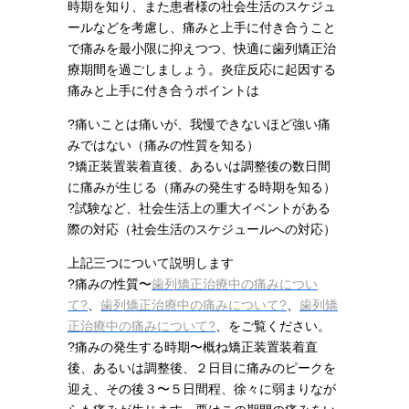
時期を知り、また患者様の社会生活のスケジュ
ールなどを考慮し、痛みと上手に付き合うこと
で痛みを最小限に抑えつつ、快適に歯列矯正治
療期間を過ごしましょう。炎症反応に起因する
痛みと上手に付き合うポイントは
?痛いことは痛いが、我慢できないほど強い痛
みではない（痛みの性質を知る）
?矯正装置装着直後、あるいは調整後の数日間
に痛みが生じる（痛みの発生する時期を知る）
?試験など、社会生活上の重大イベントがある
際の対応（社会生活のスケジュールへの対応）
上記三つについて説明します
?痛みの性質〜
歯列矯正治療中の痛みについ
て?
、
歯列矯正治療中の痛みについて?
、
歯列矯
正治療中の痛みについて?
、をご覧ください。
?痛みの発生する時期〜概ね矯正装置装着直
後、あるいは調整後、２日目に痛みのピークを
迎え、その後３〜５日間程、徐々に弱まりなが