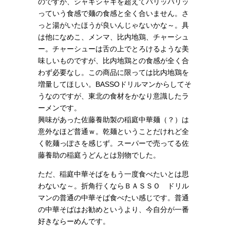
のですが、シャキシャキを超えてバリッバリッ
っていう食感で麺の食感と全く合いません。さ
っと湯がいたほうが良いんじゃないかな～。具
は他になめこ、メンマ、比内地鶏、チャーシュ
ー。チャーシューは舌の上でとろけるような美
味しいものですが、比内地鶏との食感が全く合
わず必要なし。この商品に限っては比内地鶏を
増量してほしい。BASSOドリルマンからしてそ
うなのですが、東北の食材をかなり意識したラ
ーメンです。
興味があった佐藤養助製の稲庭中華麺（？）は
意外なほど普通ｗ。乾麺ということだけれど全
く乾麺っぽさを感じず。スーパーで売ってる佐
藤養助の稲庭うどんとは別物でした。
ただ、稲庭中華そばをもう一度食べたいとは思
わないな～。折角行くならＢＡＳＳＯ ドリル
マンの普通の中華そば食べたい感じです。
普通
の中華そばはお勧めというより、今自分が一番
好きならーめんです。