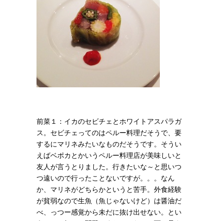
前菜１：イカのセビチェとホワイトアスパラガ
ス。セビチェってのはペルー料理だそうで、要
するにマリネみたいなものだそうです。そうい
えばベポカとかいうペルー料理店が美味しいと
友人が言うとりました。行きたいな～と思いつ
つ遠いので行ったことないですが。。。
なん
か、マリネがどちらかというと苦手。外食経験
が貧弱なので生魚（魚じゃないけど）は醤油だ
べ、っつー感覚から未だに抜け出せない。とい