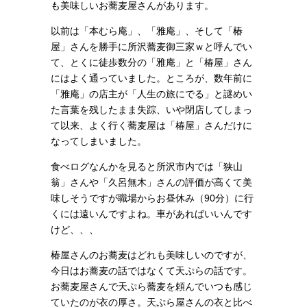
も美味しいお蕎麦屋さんがあります。
以前は「本むら庵」、「雅庵」、そして「椿
屋」さんを勝手に所沢蕎麦御三家ｗと呼んでい
て、とくに徒歩数分の「雅庵」と「椿屋」さん
にはよく通っていました。ところが、数年前に
「雅庵」の店主が「人生の旅にでる」と謎めい
た言葉を残したまま失踪、いや閉店してしまっ
て以来、よく行く蕎麦屋は「椿屋」さんだけに
なってしまいました。
食べログなんかを見ると所沢市内では「狭山
翁」さんや「久呂無木」さんの評価が高くて美
味しそうですが職場からお昼休み（90分）に行
くには遠いんですよね。車があればいいんです
けど、、、
椿屋さんのお蕎麦はどれも美味しいのですが、
今日はお蕎麦の話ではなくて天ぷらの話です。
お蕎麦屋さんで天ぷら蕎麦を頼んでいつも感じ
ていたのが衣の厚さ。天ぷら屋さんの衣と比べ