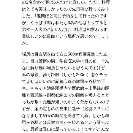
の2名含めて客は6人だけと寂しい。ただ、料理
はとても美味しかったので先日再び行ってみま
した。1週間ほど前に予約をして行ったのです
が、やっぱり客は私たち3名の他はカップルと
男性一人客の合計6人だけ。料理は相変わらず
美味しいのに目白という場所が悪いのでしょう
か。
場所は目白駅を出て右に500m程度直進した左
手。目白警察の隣、学習院大学の目の前。そん
なに解り難い場所じゃないと思うんですけど、
私の母親、歩く距離（しかも200m）をケチっ
てよせばいいのに副都心線の雑司ヶ谷駅で下
車。そもそも池袋駅構内で西武線～山手線の距
離と西武線～副都心線までの距離を考えるとど
っちが歩く距離が短いのかよく分からないので
すが、案の定ものの見事に迷子（迷婆？？）に
なりまして約束の時間を過ぎて到着。しかも雑
司ヶ谷
駅とは反対方向から現れるという謎っぷ
り。最近は登山に凝っているようですがこんな