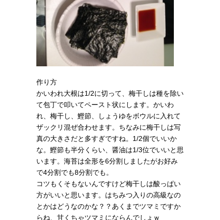
作り方
かいわれ大根は1/2に切って、梅干しは種を除い
て包丁で叩いてペースト状にします。かいわ
れ、梅干し、鰹節、しょうゆをボウルに入れて
ザックリ混ぜ合わせます。ちなみに梅干しは写
真の大きさだと多すぎですね。1/2個でいいか
な。鰹節も半分くらい、醤油は1/3位でいいと思
います。海苔は全形を6分割しましたがお好み
で4分割でも8分割でも。
コツもくそもないんですけど梅干しは酸っぱい
方がいいと思います。はちみつ入りの高級なの
とかはどうなのかな？？あくまでツマミですか
らね、甘くちゃツマミにならんでしょｗ