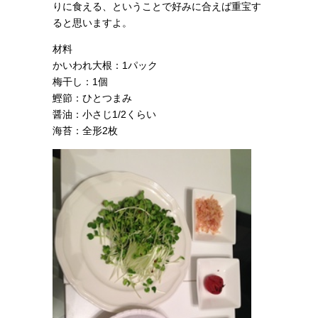
りに食える、ということで好みに合えば重宝す
ると思いますよ。
材料
かいわれ大根：1パック
梅干し：1個
鰹節：ひとつまみ
醤油：小さじ1/2くらい
海苔：全形2枚