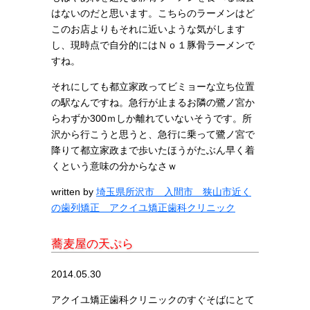
はないのだと思います。こちらのラーメンはど
このお店よりもそれに近いような気がします
し、現時点で自分的にはＮｏ１豚骨ラーメンで
すね。
それにしても都立家政ってビミョーな立ち位置
の駅なんですね。急行が止まるお隣の鷺ノ宮か
らわずか300ｍしか離れていないそうです。所
沢から行こうと思うと、急行に乗って鷺ノ宮で
降りて都立家政まで歩いたほうがたぶん早く着
くという意味の分からなさｗ
written by
埼玉県所沢市 入間市 狭山市近く
の歯列矯正 アクイユ矯正歯科クリニック
蕎麦屋の天ぷら
2014.05.30
アクイユ矯正歯科クリニックのすぐそばにとて