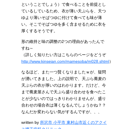
ということでしょう）で食べることを前提とし
ているしているため、衣が薄い天ぷらを、天つ
ゆより薄いそばつゆに付けて食べても味が薄
い。そこでそばつゆを多く含ませるために衣を
厚くするそうです。
形の維持と味の調整の2つの理由があったんで
すね～
（詳しく知りたい方はこちらのページをどうぞ
http://www.kinseian.com/mamesoba/m028.shtml
）
なるほど、また一つ賢くなりましたｗが、疑問
が湧いてきました。上の説明で、天ぷら蕎麦の
天ぷらの衣が厚いのはわかります。だけど、今
まで蕎麦屋さんで天ぷら盛り合わせを食べたこ
とが少ないのではっきりわかりませんが、盛り
合わせの場合衣は薄くなるんでしょうかね？？
なんだか変わらない気がするんですが、、、
written by
所沢市 小平市 東村山市近くのアクイ
ユ矯正歯科クリニック