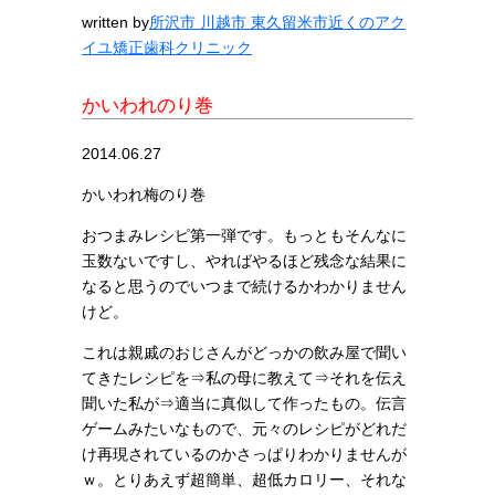
written by
所沢市 川越市 東久留米市近くのアク
イユ矯正歯科クリニック
かいわれのり巻
2014.06.27
かいわれ梅のり巻
おつまみレシピ第一弾です。もっともそんなに
玉数ないですし、やればやるほど残念な結果に
なると思うのでいつまで続けるかわかりません
けど。
これは親戚のおじさんがどっかの飲み屋で聞い
てきたレシピを⇒私の母に教えて⇒それを伝え
聞いた私が⇒適当に真似して作ったもの。伝言
ゲームみたいなもので、元々のレシピがどれだ
け再現されているのかさっぱりわかりませんが
ｗ。とりあえず超簡単、超低カロリー、それな